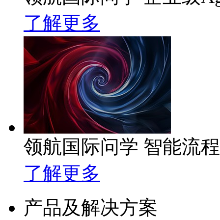
了解更多
领航国际问学 智能流
了解更多
产品及解决方案