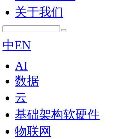
关于我们
中
EN
AI
数据
云
基础架构软硬件
物联网