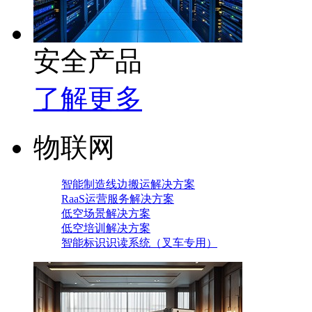
安全产品
了解更多
物联网
智能制造线边搬运解决方案
RaaS运营服务解决方案
低空场景解决方案
低空培训解决方案
智能标识识读系统（叉车专用）