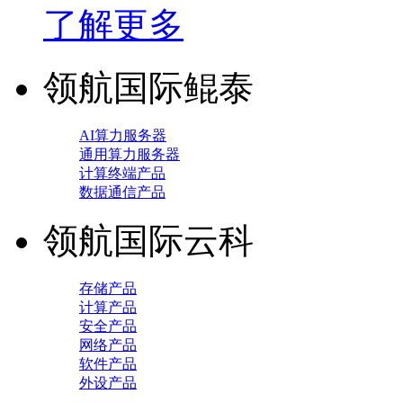
了解更多
领航国际鲲泰
AI算力服务器
通用算力服务器
计算终端产品
数据通信产品
领航国际云科
存储产品
计算产品
安全产品
网络产品
软件产品
外设产品