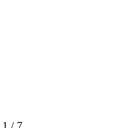
1
/
7