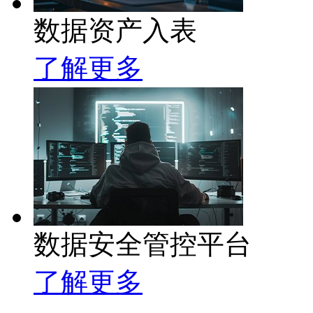
数据资产入表
了解更多
数据安全管控平台
了解更多