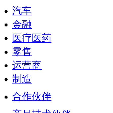
汽车
金融
医疗医药
零售
运营商
制造
合作伙伴