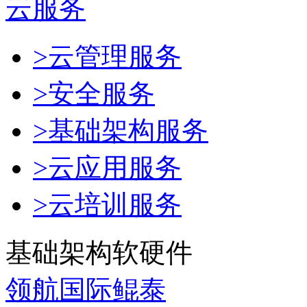
云服务
>云管理服务
>安全服务
>基础架构服务
>云应用服务
>云培训服务
基础架构软硬件
领航国际鲲泰