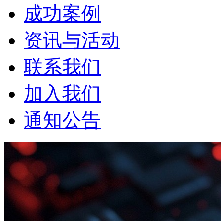
成功案例
资讯与活动
联系我们
加入我们
通知公告