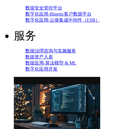
数据安全管控平台
数字化应用-Bluenic客户数据平台
数字化应用-云捷集成中间件（ESB）
服务
数据治理咨询与实施服务
数据资产入表
数据应用-算法模型 & ML
数字化应用开发