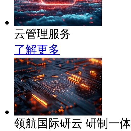
云管理服务
了解更多
领航国际研云 研制一