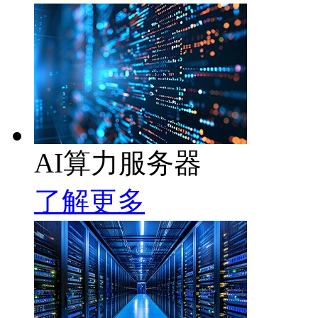
AI算力服务器
了解更多