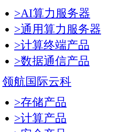
>AI算力服务器
>通用算力服务器
>计算终端产品
>数据通信产品
领航国际云科
>存储产品
>计算产品