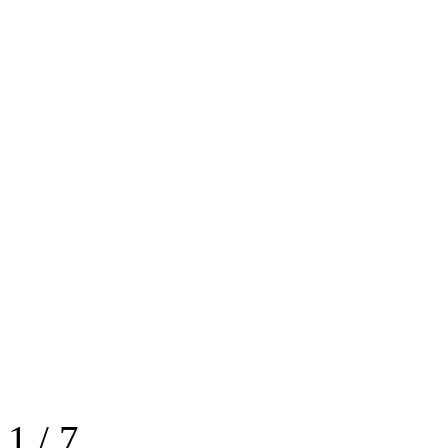
1
/
7