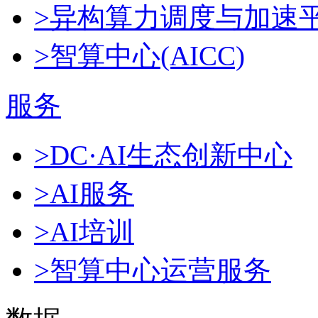
>异构算力调度与加速
>智算中心(AICC)
服务
>DC·AI生态创新中心
>AI服务
>AI培训
>智算中心运营服务