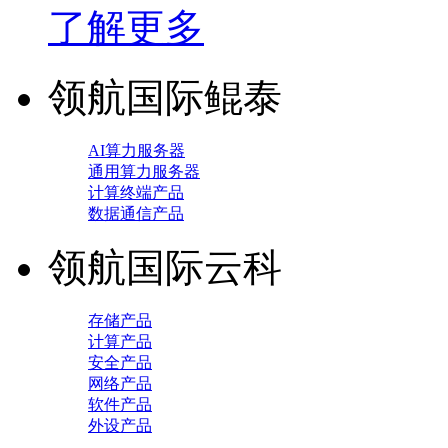
了解更多
领航国际鲲泰
AI算力服务器
通用算力服务器
计算终端产品
数据通信产品
领航国际云科
存储产品
计算产品
安全产品
网络产品
软件产品
外设产品