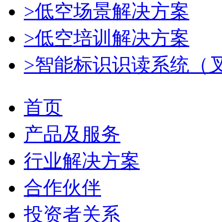
>低空场景解决方案
>低空培训解决方案
>智能标识识读系统（
首页
产品及服务
行业解决方案
合作伙伴
投资者关系