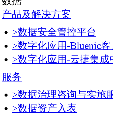
数据
产品及解决方案
>数据安全管控平台
>数字化应用-Blueni
>数字化应用-云捷集成
服务
>数据治理咨询与实施
>数据资产入表